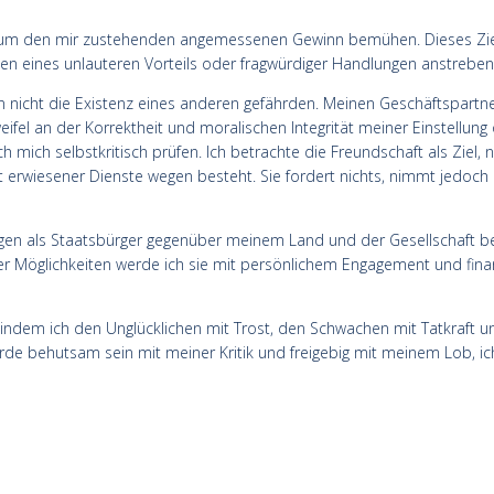
ich um den mir zustehenden angemessenen Gewinn bemühen. Dieses Ziel
 eines unlauteren Vorteils oder fragwürdiger Handlungen anstreben
n nicht die Existenz eines anderen gefährden. Meinen Geschäftspartner
eifel an der Korrektheit und moralischen Integrität meiner Einstellu
mich selbstkritisch prüfen. Ich betrachte die Freundschaft als Ziel, ni
 erwiesener Dienste wegen besteht. Sie fordert nichts, nimmt jedoch
ungen als Staatsbürger gegenüber meinem Land und der Gesellschaft b
 Möglichkeiten werde ich sie mit persönlichem Engagement und finanzi
indem ich den Unglücklichen mit Trost, den Schwachen mit Tatkraft 
 werde behutsam sein mit meiner Kritik und freigebig mit meinem Lob, 