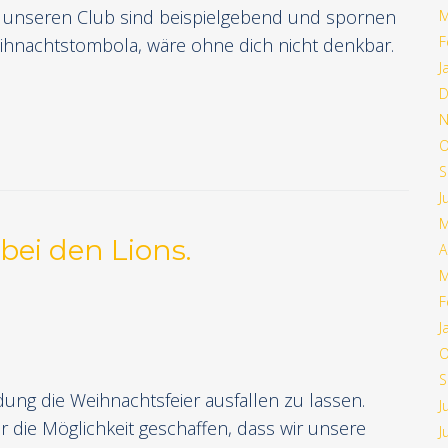
ür unseren Club sind beispielgebend und spornen
M
F
 Weihnachtstombola, wäre ohne dich nicht denkbar.
J
D
N
O
S
J
M
bei den Lions.
A
M
F
J
O
S
dung die Weihnachtsfeier ausfallen zu lassen.
J
 die Möglichkeit geschaffen, dass wir unsere
J