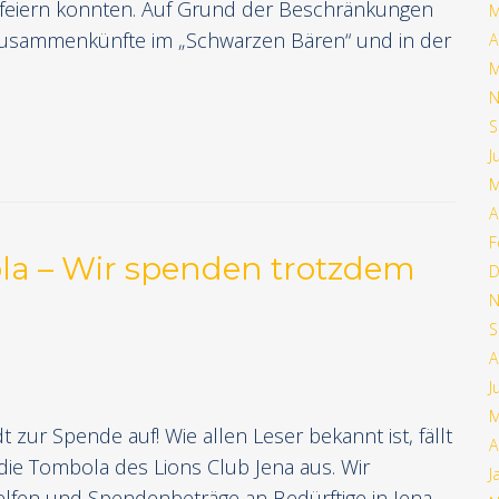
s feiern konnten. Auf Grund der Beschränkungen
M
usammenkünfte im „Schwarzen Bären“ und in der
A
M
N
S
J
M
A
F
a – Wir spenden trotzdem
D
N
S
A
J
M
t zur Spende auf! Wie allen Leser bekannt ist, fällt
A
die Tombola des Lions Club Jena aus. Wir
J
lfen und Spendenbeträge an Bedürftige in Jena,