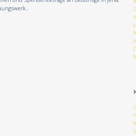
N
uungswerk...
O
A
J
N
J
O
M
C
I
N
U