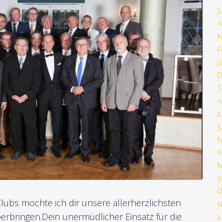
J
A
M
F
J
D
S
A
J
J
M
A
M
J
D
lubs möchte ich dir unsere allerherzlichsten
N
rbringen.Dein unermüdlicher Einsatz für die
J